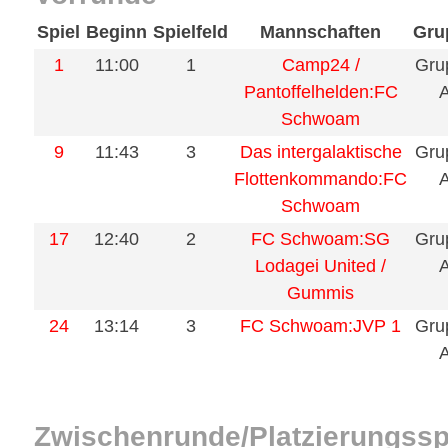
Spiel
Beginn
Spielfeld
Mannschaften
Gru
1
11:00
1
Camp24 /
Gru
Pantoffelhelden:FC
Schwoam
9
11:43
3
Das intergalaktische
Gru
Flottenkommando:FC
Schwoam
17
12:40
2
FC Schwoam:SG
Gru
Lodagei United /
Gummis
24
13:14
3
FC Schwoam:JVP 1
Gru
Zwischenrunde/Platzierungssp