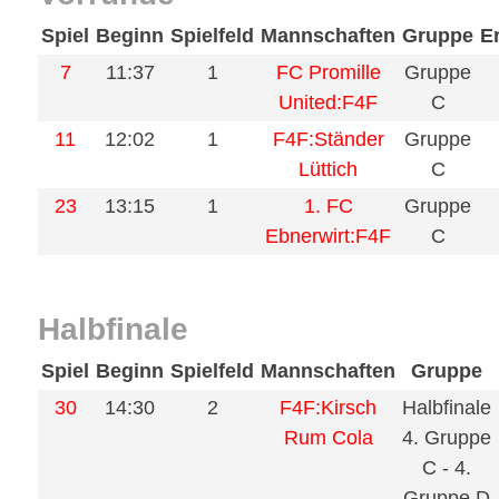
Spiel
Beginn
Spielfeld
Mannschaften
Gruppe
E
7
11:37
1
FC Promille
Gruppe
United:F4F
C
11
12:02
1
F4F:Ständer
Gruppe
Lüttich
C
23
13:15
1
1. FC
Gruppe
Ebnerwirt:F4F
C
Halbfinale
Spiel
Beginn
Spielfeld
Mannschaften
Gruppe
30
14:30
2
F4F:Kirsch
Halbfinale
Rum Cola
4. Gruppe
C - 4.
Gruppe D